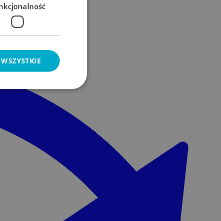
nkcjonalność
 WSZYSTKIE