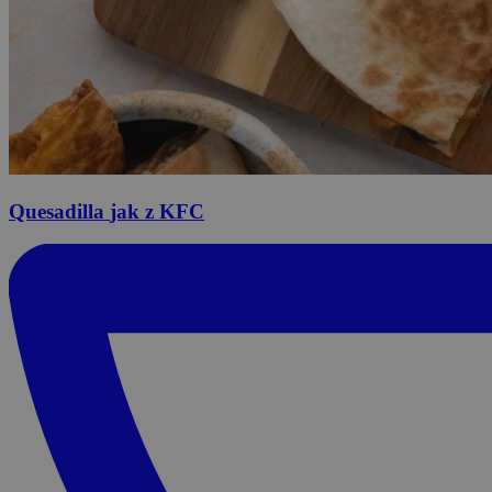
Quesadilla
jak z KFC