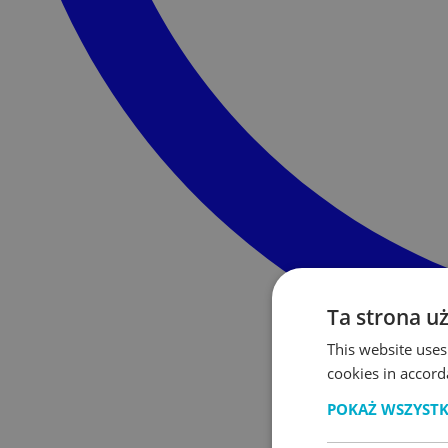
Ta strona u
This website uses
cookies in accord
POKAŻ WSZYST