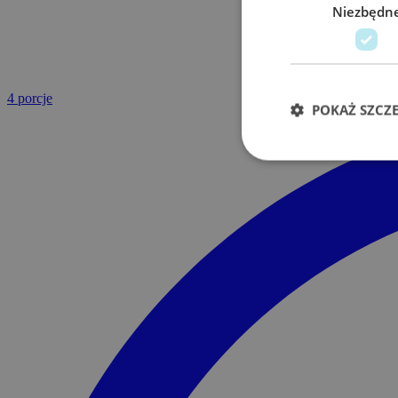
Niezbędn
4 porcje
POKAŻ SZCZ