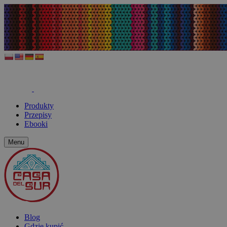
Produkty
Przepisy
Ebooki
Menu
Blog
Gdzie kupić