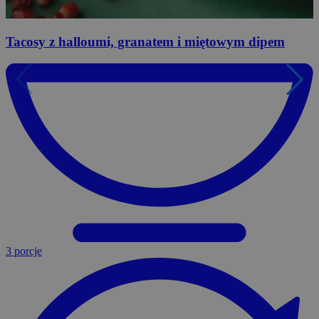
Tacosy
z halloumi, granatem i miętowym dipem
3 porcje