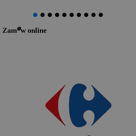
o
Zam
w online