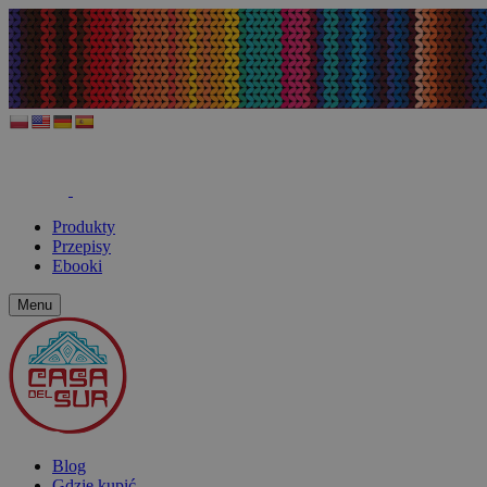
Produkty
Przepisy
Ebooki
Menu
Blog
Gdzie kupić