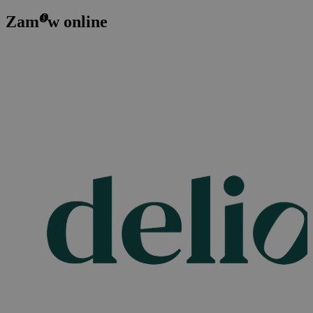
o
Zam
w online