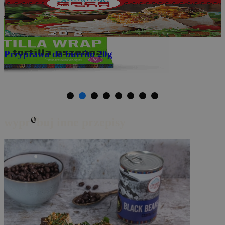
Sos do Taco
230g
o
wypr
buj inne przepisy