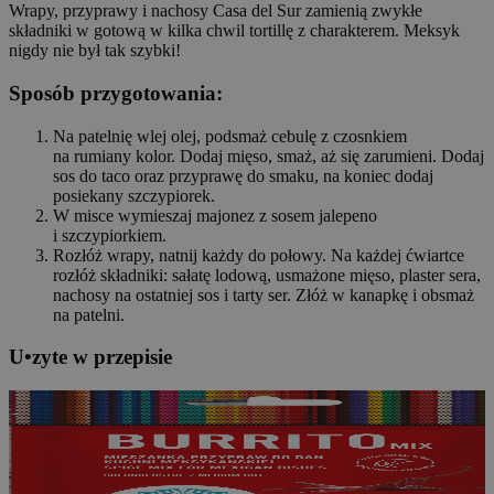
Wrapy, przyprawy i nachosy Casa del Sur zamienią zwykłe
składniki w gotową w kilka chwil tortillę z charakterem. Meksyk
nigdy nie był tak szybki!
Sposób przygotowania:
Na patelnię wlej olej, podsmaż cebulę z czosnkiem
na rumiany kolor. Dodaj mięso, smaż, aż się zarumieni. Dodaj
sos do taco oraz przyprawę do smaku, na koniec dodaj
posiekany szczypiorek.
W misce wymieszaj majonez z sosem jalepeno
i szczypiorkiem.
Rozłóż wrapy, natnij każdy do połowy. Na każdej ćwiartce
rozłóż składniki: sałatę lodową, usmażone mięso, plaster sera,
nachosy na ostatniej sos i tarty ser. Złóż w kanapkę i obsmaż
na patelni.
U
•
z
yte w przepisie