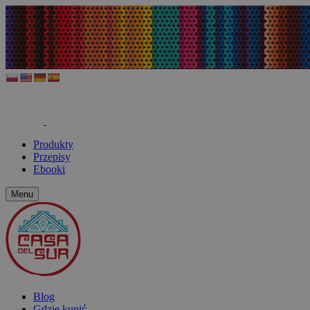
Produkty
Przepisy
Ebooki
Menu
Blog
Gdzie kupić