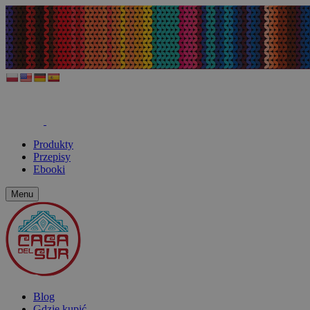
Produkty
Przepisy
Ebooki
Menu
Blog
Gdzie kupić