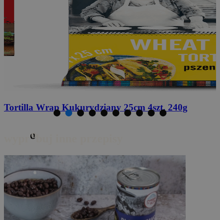
Papryka Jalapeno
zielona krojona 340g
o
wypr
buj inne przepisy