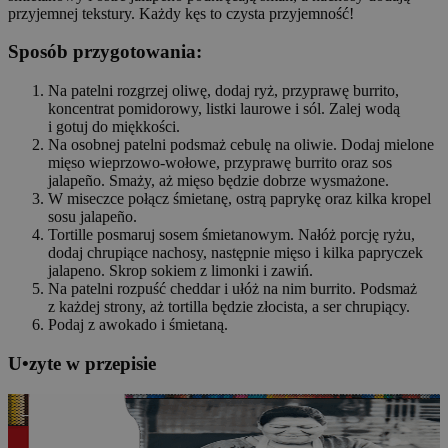
przyjemnej tekstury. Każdy kęs to czysta przyjemność!
Sposób przygotowania:
Na patelni rozgrzej oliwę, dodaj ryż, przyprawę burrito,
koncentrat pomidorowy, listki laurowe i sól. Zalej wodą
i gotuj do miękkości.
Na osobnej patelni podsmaż cebulę na oliwie. Dodaj mielone
mięso wieprzowo-wołowe, przyprawę burrito oraz sos
jalapeño. Smaży, aż mięso będzie dobrze wysmażone.
W miseczce połącz śmietanę, ostrą paprykę oraz kilka kropel
sosu jalapeño.
Tortille posmaruj sosem śmietanowym. Nałóż porcję ryżu,
dodaj chrupiące nachosy, następnie mięso i kilka papryczek
jalapeno. Skrop sokiem z limonki i zawiń.
Na patelni rozpuść cheddar i ułóż na nim burrito. Podsmaż
z każdej strony, aż tortilla będzie złocista, a ser chrupiący.
Podaj z awokado i śmietaną.
U
•
z
yte w przepisie