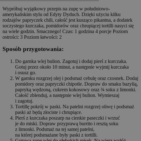
Wypróbuj wyjątkowy przepis na zupę w południowo-
amerykańskim stylu od Edyty Dyduch. Dzięki użyciu kilku
rodzajów papryczek chili, całość jest kusząco pikantna, a dodatek
soczystego kurczaka, pomidorów oraz chrupiącej tortilli nasyci się
na wiele godzin. Smacznego! Czas: 1 godzina 4 porcje Poziom
ostrości: 3 Poziom łatwości: 2
Sposób przygotowania:
Do garnka wlej bulion. Zagotuj i dodaj pierś z kurczaka.
Gotuj przez około 10 minut, a następnie wyjmij kurczaka
i osusz go.
W garnku rozgrzej olej i podsmaż cebulę oraz czosnek. Dodaj
pomidory oraz papryczki chipotle. Dopraw do smaku bazylią,
papryką wędzoną, cukrem kokosowy oraz ¾ soku z limonki.
Całość zblenduj, a następnie wlej bulion. Wymieszaj
i zagotuj.
Tortillę pokrój w paski. Na patelni rozgrzej oliwę i podsmaż
paski aż będą złociste i chrupiące.
Pierś z kurczaka poszarp na cienkie paseczki i wrzuć
je do miski. Dopraw przyprawą burrito i resztą soku
z limonki. Podsmaż na tej samej patelni,
na której podsmażane były paski z tortilli.
Gotową zupę wlej do głębokich misek. Na wierz wyłóż