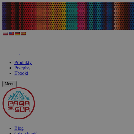
Produkty
Przepisy
Ebooki
Menu
Blog
Gdzie kupić