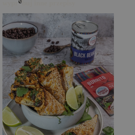
o
wypr
buj inne przepisy