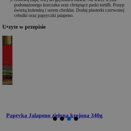
podsmażonego kurczaka oraz chrupiące paski tortilli. Posyp
świeżą kolendrą i serem cheddar. Dodaj plasterki czerwonej
cebulki oraz papryczki jalapeno.
U
•
z
yte w przepisie
Papryka Jalapeno
zielona krojona 340g