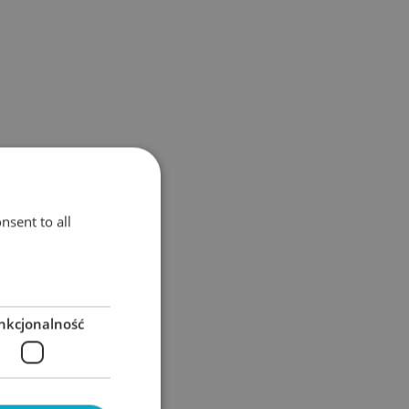
nsent to all
nkcjonalność