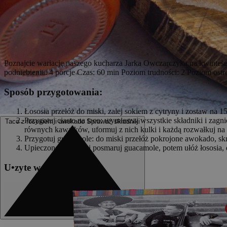
Poznajcie wariację naszego kucharza Jarka Owczarczyka na kwintese
podniebienia. 4 porcje Czas: 60 min Poziom trudności: 2 Poziom ostro
Sposób przygotowania:
Łososia przełóż do miski, zalej sokiem z cytryny i zostaw na 1
Przygotuj ciasto na taco: wymieszaj wszystkie składniki i zagni
Taco z łososiem i awokado
Sprawdź składniki
równych kawałków, uformuj z nich kulki i każdą rozwałkuj na c
Przygotuj guacamole: do miski przełóż pokrojone awokado, skro
Upieczone placuszki posmaruj guacamole, potem ułóż łososia, d
U
•
z
yte w przepisie