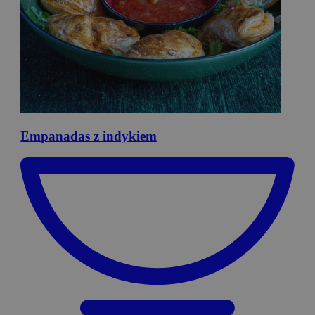
Empanadas
z indykiem