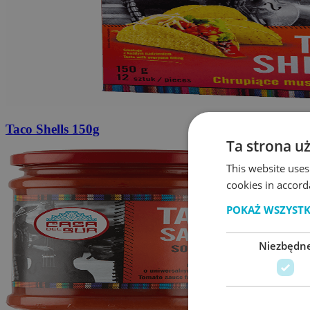
Taco Shells
150g
Ta strona u
This website uses
cookies in accord
POKAŻ WSZYST
Niezbędn