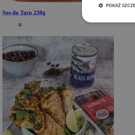
POKAŻ SZCZ
Sos do Taco
230g
o
wypr
buj inne przepisy