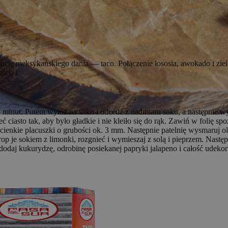
ncję meksykańskiego dania — taco. Połączenie łososia, awokado i zie
ści: 1
5 minut. Potem wyłóż na sitko i odcedź z nadmiaru soku, a następnie w
eć ciasto tak, aby było gładkie i nie kleiło się do rąk. Zawiń w folię s
ienkie placuszki o grubości ok. 3 mm. Następnie patelnię wysmaruj ol
p je sokiem z limonki, rozgnieć i wymieszaj z solą i pieprzem. Następ
odaj kukurydzę, odrobinę posiekanej papryki jalapeno i całość udekor