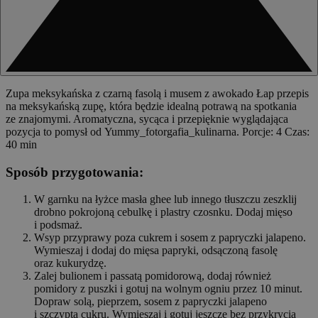
Zupa meksykańska z czarną fasolą i musem z awokado Łap przepis
na meksykańską zupę, która będzie idealną potrawą na spotkania
ze znajomymi. Aromatyczna, sycąca i przepięknie wyglądająca
pozycja to pomysł od Yummy_fotorgafia_kulinarna. Porcje: 4 Czas:
40 min
Sposób przygotowania:
W garnku na łyżce masła ghee lub innego tłuszczu zeszklij
drobno pokrojoną cebulkę i plastry czosnku. Dodaj mięso
i podsmaż.
Wsyp przyprawy poza cukrem i sosem z papryczki jalapeno.
Wymieszaj i dodaj do mięsa papryki, odsączoną fasolę
oraz kukurydzę.
Zalej bulionem i passatą pomidorową, dodaj również
pomidory z puszki i gotuj na wolnym ogniu przez 10 minut.
Dopraw solą, pieprzem, sosem z papryczki jalapeno
i szczyptą cukru. Wymieszaj i gotuj jeszcze bez przykrycia