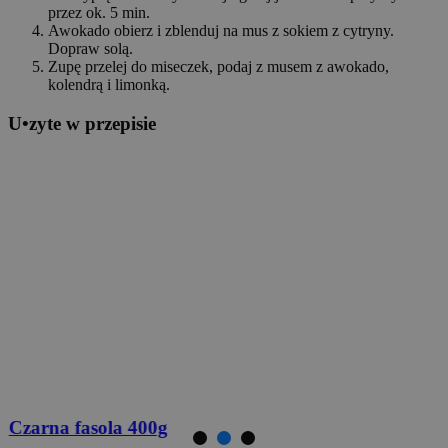
przez ok. 5 min.
Awokado obierz i zblenduj na mus z sokiem z cytryny.
Dopraw solą.
Zupę przelej do miseczek, podaj z musem z awokado,
kolendrą i limonką.
U
•
z
yte w przepisie
Czarna fasola
400g