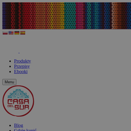
Produkty
Przepisy
Ebooki
Menu
Blog
Gdzie kupić