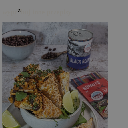
o
wypr
buj inne przepisy