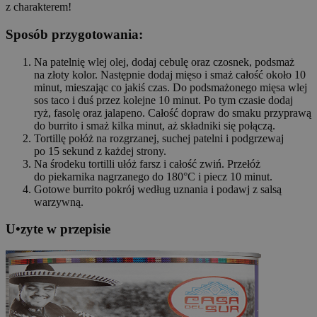
z charakterem!
Sposób przygotowania:
Na patelnię wlej olej, dodaj cebulę oraz czosnek, podsmaż
na złoty kolor. Następnie dodaj mięso i smaż całość około 10
minut, mieszając co jakiś czas. Do podsmażonego mięsa wlej
sos taco i duś przez kolejne 10 minut. Po tym czasie dodaj
ryż, fasolę oraz jalapeno. Całość dopraw do smaku przyprawą
do burrito i smaż kilka minut, aż składniki się połączą.
Tortillę połóż na rozgrzanej, suchej patelni i podgrzewaj
po 15 sekund z każdej strony.
Na środeku tortilli ułóż farsz i całość zwiń. Przełóż
do piekarnika nagrzanego do 180°C i piecz 10 minut.
Gotowe burrito pokrój według uznania i podawj z salsą
warzywną.
U
•
z
yte w przepisie