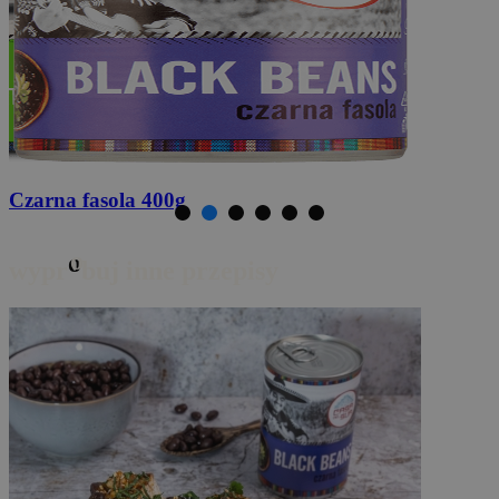
Przyprawa do burrito
20g
o
wypr
buj inne przepisy