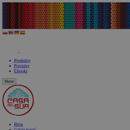
Produkty
Przepisy
Ebooki
Menu
Blog
Gdzie kupić