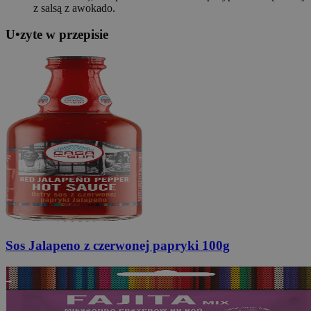
z salsą z awokado.
U
•
z
yte w przepisie
Sos Jalapeno
z czerwonej papryki 100g