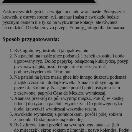
Zaskocz swoich gości, serwując im danie w ananasie. Przepyszne
krewetki z ostrym sosem, ryż, ananas i salsa z awokado będzie
pysznym daniem nie tylko na wykwintne kolacje, ale również
na co dzień. Dziękujemy za przepis Yummy_fotogriafia kulinarna.
Sposób przygotowania:
Ryż ugotuj wg instrukcji ja opakowaniu.
Na patelni ma maśle ghee podsmaż 1 ząbek czosnku i dodaj
ugotowany ryż. Dołóż paprykę, odsączoną kukurydzę, posyp
przyprawą fajita, posól i regularnie mieszając duś
pod przykryciem ok. 10 minut.
Na patelni na łyżce masła ghee lub innego tłuszczu podsmaż
2 ząbki czosnku i dodaj krewetki. Smaż na dużym ogniu
przez ok. 3 minuty. Następnie posól i polej ostrym sosem
z czerwonej papryki Casa de Mexico, wymieszaj.
Ananasa przekrój na pół i wydrąż miąższ. Pokrój w kostkę
i dodaj do ryżu na patelni i wymieszaj. Do gotowego ryżu
dodaj krewetki i wymieszaj wszystko razem.
Awokado wymieszaj z pomidorkami, posól i polej sokiem
z limonki. Dodaj posiekaną kolendrę.
Ryż z krewetkami przełóż na wydrążonego ananasa (lub
do miseczek), skrop sokiem z limonki i posyp kolendrą. Podaj