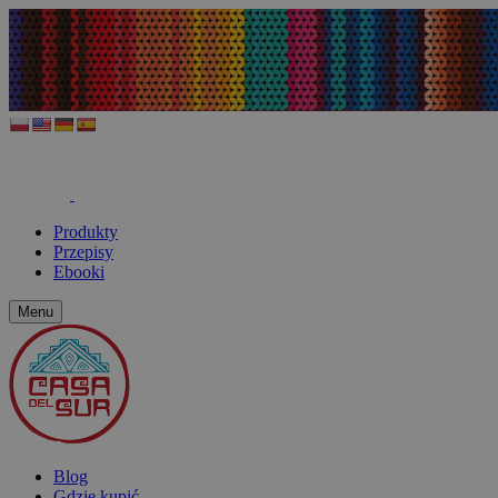
Produkty
Przepisy
Ebooki
Menu
Blog
Gdzie kupić