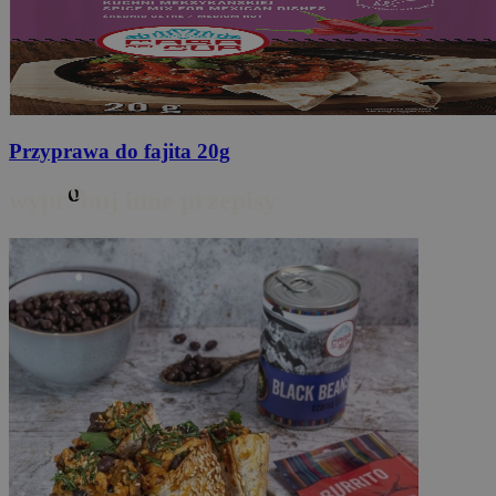
Przyprawa do fajita
20g
o
wypr
buj inne przepisy