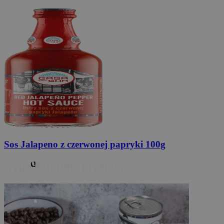
Sos Jalapeno
z czerwonej papryki 100g
o
wypr
buj inne przepisy