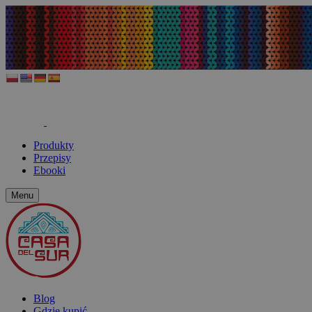
Produkty
Przepisy
Ebooki
Menu
Blog
Gdzie kupić